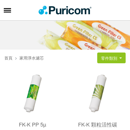
首頁
家用淨水濾芯
零件類別
FK-K PP 5µ
FK-K 顆粒活性碳