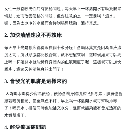
女性一般都較男性易有便秘問題，每天早上一杯溫開水有助於腸胃
蠕動，進而改善便秘的問題，但要注意的是，一定要喝「溫水」
喔，因為太冰冷的水反而會抑制腸胃蠕動，適得其反。
2.
加快清醒速度不再賴床
每天早上光是賴床都得浪費個十來分鐘！會賴床其實是因為血液濃
度太高，所以頭腦都比較昏沉，就不想醒來啊！這時候如果可以馬
上喝一杯溫開水就能稀釋身體內的血液濃度了喔，這樣就可以加快
腳步，迅速又神清氣爽的出門了！
3.
會發光的肌膚是這樣來的
因為喝水喝得少容易便秘，便祕會讓身體積累很多毒素，肌膚也會
跟著暗沉粗糙、甚至氣色不好，早上喝一杯溫開水就可幫助排毒
了！喝完水，排便同時也能補充水分，進而就能夠擁有發光透亮的
水嫩肌膚了。
4.
解決偏頭痛問題