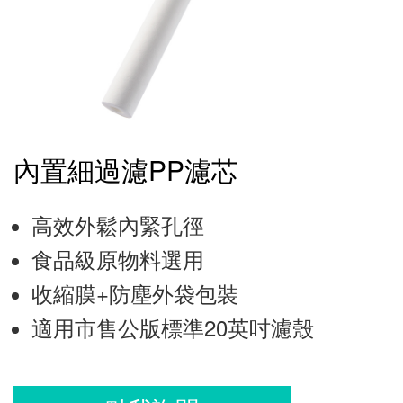
內置細過濾PP濾芯
高效外鬆內緊孔徑
食品級原物料選用
收縮膜+防塵外袋包裝
適用市售公版標準20英吋濾殼