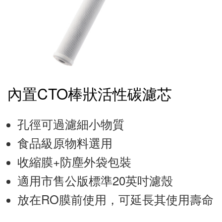
內置CTO棒狀活性碳濾芯
孔徑可過濾細小物質
食品級原物料選用
收縮膜+防塵外袋包裝
適用市售公版標準20英吋濾殼
放在RO膜前使用，可延長其使用壽命